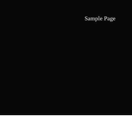
Sample Page