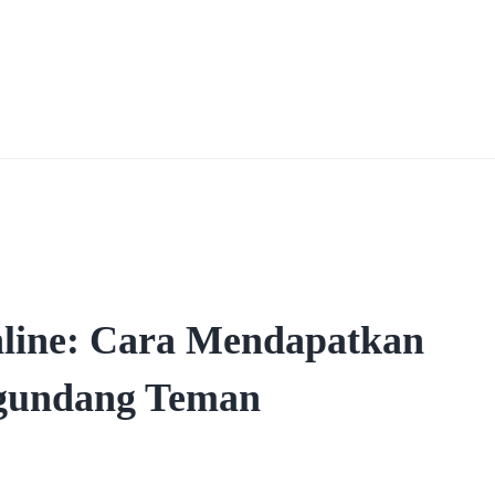
nline: Cara Mendapatkan
ngundang Teman