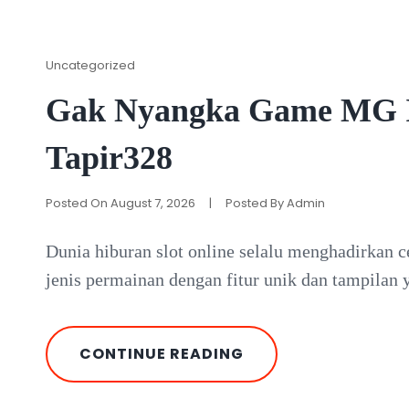
Cat
Uncategorized
Links
Gak Nyangka Game MG In
Tapir328
Posted On
August 7, 2026
|
Posted By
Admin
Dunia hiburan slot online selalu menghadirkan 
jenis permainan dengan fitur unik dan tampilan 
GAK
CONTINUE READING
NYANGKA
GAME