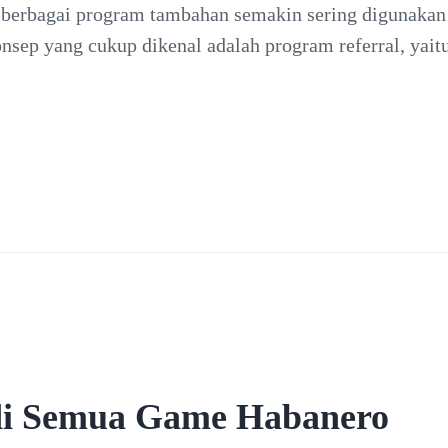
 berbagai program tambahan semakin sering digunakan
nsep yang cukup dikenal adalah program referral, yait
di Semua Game Habanero