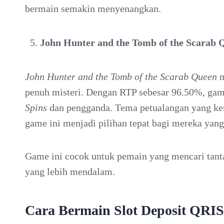
bermain semakin menyenangkan.
John Hunter and the Tomb of the Scarab 
John Hunter and the Tomb of the Scarab Queen
m
penuh misteri. Dengan RTP sebesar 96.50%, gam
Spins
dan pengganda. Tema petualangan yang ke
game ini menjadi pilihan tepat bagi mereka yan
Game ini cocok untuk pemain yang mencari tant
yang lebih mendalam.
Cara Bermain Slot Deposit QRI