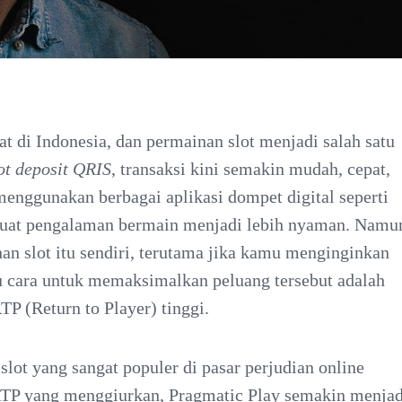
 di Indonesia, dan permainan slot menjadi salah satu
ot deposit QRIS
, transaksi kini semakin mudah, cepat,
enggunakan berbagai aplikasi dompet digital seperti
uat pengalaman bermain menjadi lebih nyaman. Namu
an slot itu sendiri, terutama jika kamu menginginkan
u cara untuk memaksimalkan peluang tersebut adalah
P (Return to Player) tinggi.
lot yang sangat populer di pasar perjudian online
RTP yang menggiurkan, Pragmatic Play semakin menjad