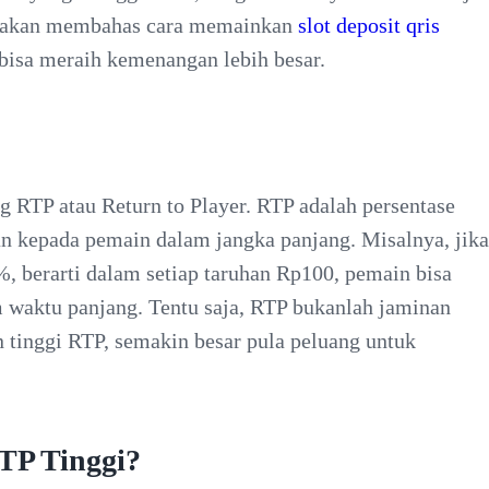
ita akan membahas cara memainkan
slot deposit qris
bisa meraih kemenangan lebih besar.
g RTP atau Return to Player. RTP adalah persentase
kan kepada pemain dalam jangka panjang. Misalnya, jika
, berarti dalam setiap taruhan Rp100, pemain bisa
waktu panjang. Tentu saja, RTP bukanlah jaminan
 tinggi RTP, semakin besar pula peluang untuk
TP Tinggi?