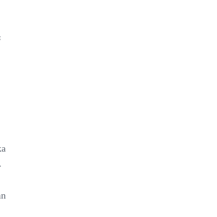
s
ka
.
an