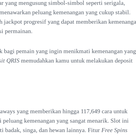
ar yang mengusung simbol-simbol seperti serigala,
 menawarkan peluang kemenangan yang cukup stabil.
h jackpot progresif yang dapat memberikan kemenang
i permainan.
k bagi pemain yang ingin menikmati kemenangan yang
sit QRIS
memudahkan kamu untuk melakukan deposit
ways yang memberikan hingga 117,649 cara untuk
peluang kemenangan yang sangat menarik. Slot ini
i badak, singa, dan hewan lainnya. Fitur
Free Spins