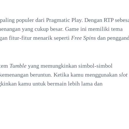
 paling populer dari Pragmatic Play. Dengan RTP sebes
enangan yang cukup besar. Game ini memiliki tema
n fitur-fitur menarik seperti
Free Spins
dan penggan
stem
Tumble
yang memungkinkan simbol-simbol
 kemenangan beruntun. Ketika kamu menggunakan
slot
gkinkan kamu untuk bermain lebih lama dan