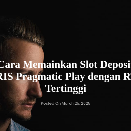
Cara Memainkan Slot Deposi
IS Pragmatic Play dengan 
Tertinggi
Posted On
March 25, 2025