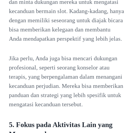
dan minta dukungan mereka untuk mengatasi
kecanduan bermain slot. Kadang-kadang, hanya
dengan memiliki seseorang untuk diajak bicara
bisa memberikan kelegaan dan membantu
Anda mendapatkan perspektif yang lebih jelas.
Jika perlu, Anda juga bisa mencari dukungan
profesional, seperti seorang konselor atau
terapis, yang berpengalaman dalam menangani
kecanduan perjudian. Mereka bisa memberikan
panduan dan strategi yang lebih spesifik untuk
mengatasi kecanduan tersebut.
5.
Fokus pada Aktivitas Lain yang