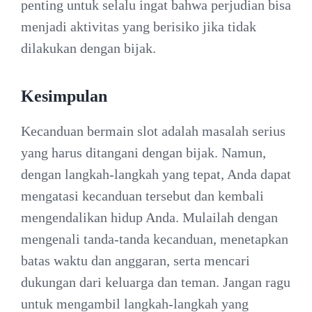
penting untuk selalu ingat bahwa perjudian bisa
menjadi aktivitas yang berisiko jika tidak
dilakukan dengan bijak.
Kesimpulan
Kecanduan bermain slot adalah masalah serius
yang harus ditangani dengan bijak. Namun,
dengan langkah-langkah yang tepat, Anda dapat
mengatasi kecanduan tersebut dan kembali
mengendalikan hidup Anda. Mulailah dengan
mengenali tanda-tanda kecanduan, menetapkan
batas waktu dan anggaran, serta mencari
dukungan dari keluarga dan teman. Jangan ragu
untuk mengambil langkah-langkah yang