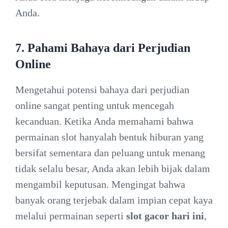
Anda.
7.
Pahami Bahaya dari Perjudian
Online
Mengetahui potensi bahaya dari perjudian
online sangat penting untuk mencegah
kecanduan. Ketika Anda memahami bahwa
permainan slot hanyalah bentuk hiburan yang
bersifat sementara dan peluang untuk menang
tidak selalu besar, Anda akan lebih bijak dalam
mengambil keputusan. Mengingat bahwa
banyak orang terjebak dalam impian cepat kaya
melalui permainan seperti
slot gacor hari ini
,