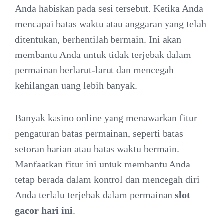
Anda habiskan pada sesi tersebut. Ketika Anda
mencapai batas waktu atau anggaran yang telah
ditentukan, berhentilah bermain. Ini akan
membantu Anda untuk tidak terjebak dalam
permainan berlarut-larut dan mencegah
kehilangan uang lebih banyak.
Banyak kasino online yang menawarkan fitur
pengaturan batas permainan, seperti batas
setoran harian atau batas waktu bermain.
Manfaatkan fitur ini untuk membantu Anda
tetap berada dalam kontrol dan mencegah diri
Anda terlalu terjebak dalam permainan
slot
gacor hari ini
.