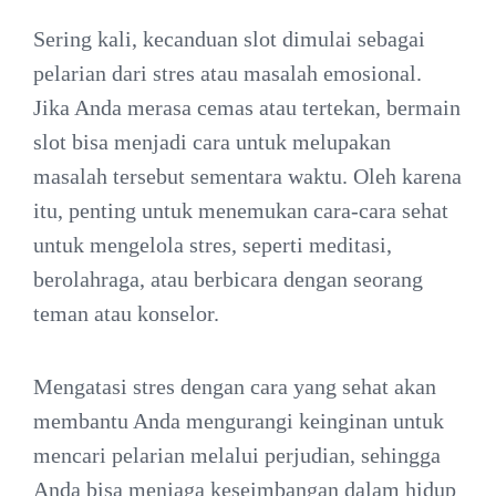
Sering kali, kecanduan slot dimulai sebagai
pelarian dari stres atau masalah emosional.
Jika Anda merasa cemas atau tertekan, bermain
slot bisa menjadi cara untuk melupakan
masalah tersebut sementara waktu. Oleh karena
itu, penting untuk menemukan cara-cara sehat
untuk mengelola stres, seperti meditasi,
berolahraga, atau berbicara dengan seorang
teman atau konselor.
Mengatasi stres dengan cara yang sehat akan
membantu Anda mengurangi keinginan untuk
mencari pelarian melalui perjudian, sehingga
Anda bisa menjaga keseimbangan dalam hidup