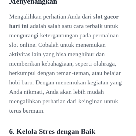
Menyenangkan
Mengalihkan perhatian Anda dari
slot gacor
hari ini
adalah salah satu cara terbaik untuk
mengurangi ketergantungan pada permainan
slot online. Cobalah untuk menemukan
aktivitas lain yang bisa menghibur dan
memberikan kebahagiaan, seperti olahraga,
berkumpul dengan teman-teman, atau belajar
hobi baru. Dengan menemukan kegiatan yang
Anda nikmati, Anda akan lebih mudah
mengalihkan perhatian dari keinginan untuk
terus bermain.
6.
Kelola Stres dengan Baik