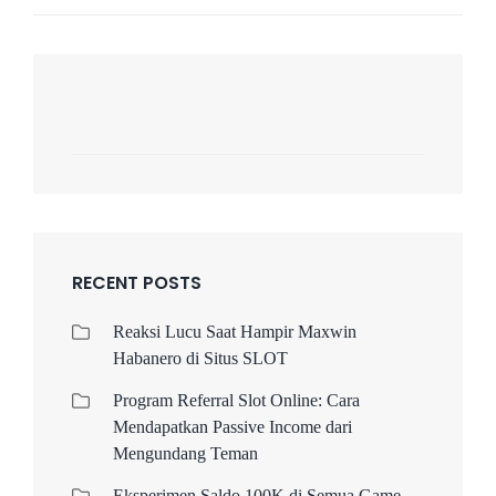
RECENT POSTS
Reaksi Lucu Saat Hampir Maxwin
Habanero di Situs SLOT
Program Referral Slot Online: Cara
Mendapatkan Passive Income dari
Mengundang Teman
Eksperimen Saldo 100K di Semua Game