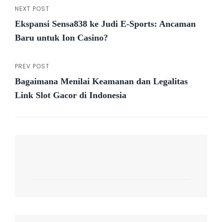
NEXT POST
Post
Next
Ekspansi Sensa838 ke Judi E-Sports: Ancaman
Post
navigation
Baru untuk Ion Casino?
PREV POST
Previous
Bagaimana Menilai Keamanan dan Legalitas
Post
Link Slot Gacor di Indonesia