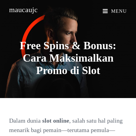
maucaujc
MENU
Free Spins & Bonus:
Cara Maksimalkan
Promo di
Slot
Dalam dunia
slot online
, salah satu hal paling
menarik bagi pemain—terutama pemula—