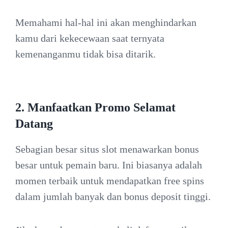
Memahami hal-hal ini akan menghindarkan
kamu dari kekecewaan saat ternyata
kemenanganmu tidak bisa ditarik.
2.
Manfaatkan Promo Selamat
Datang
Sebagian besar situs slot menawarkan bonus
besar untuk pemain baru. Ini biasanya adalah
momen terbaik untuk mendapatkan free spins
dalam jumlah banyak dan bonus deposit tinggi.