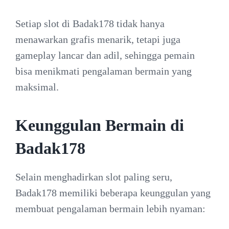
Setiap slot di Badak178 tidak hanya
menawarkan grafis menarik, tetapi juga
gameplay lancar dan adil, sehingga pemain
bisa menikmati pengalaman bermain yang
maksimal.
Keunggulan Bermain di
Badak178
Selain menghadirkan slot paling seru,
Badak178 memiliki beberapa keunggulan yang
membuat pengalaman bermain lebih nyaman: