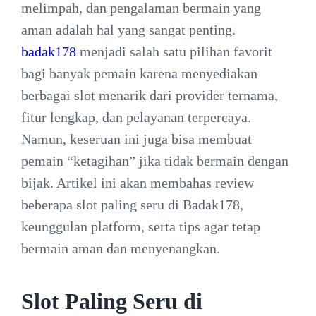
melimpah, dan pengalaman bermain yang
aman adalah hal yang sangat penting.
badak178
menjadi salah satu pilihan favorit
bagi banyak pemain karena menyediakan
berbagai slot menarik dari provider ternama,
fitur lengkap, dan pelayanan terpercaya.
Namun, keseruan ini juga bisa membuat
pemain “ketagihan” jika tidak bermain dengan
bijak. Artikel ini akan membahas review
beberapa slot paling seru di Badak178,
keunggulan platform, serta tips agar tetap
bermain aman dan menyenangkan.
Slot Paling Seru di