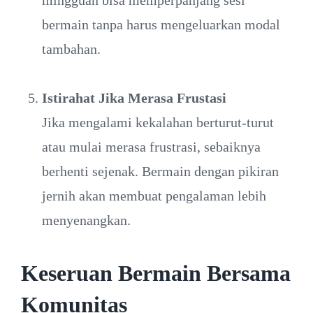
bermain tanpa harus mengeluarkan modal
tambahan.
Istirahat Jika Merasa Frustasi
Jika mengalami kekalahan berturut-turut
atau mulai merasa frustrasi, sebaiknya
berhenti sejenak. Bermain dengan pikiran
jernih akan membuat pengalaman lebih
menyenangkan.
Keseruan Bermain Bersama
Komunitas