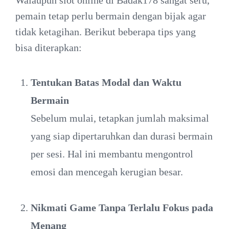
pemain tetap perlu bermain dengan bijak agar
tidak ketagihan. Berikut beberapa tips yang
bisa diterapkan:
Tentukan Batas Modal dan Waktu
Bermain
Sebelum mulai, tetapkan jumlah maksimal
yang siap dipertaruhkan dan durasi bermain
per sesi. Hal ini membantu mengontrol
emosi dan mencegah kerugian besar.
Nikmati Game Tanpa Terlalu Fokus pada
Menang