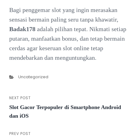
Bagi penggemar slot yang ingin merasakan
sensasi bermain paling seru tanpa khawatir,
Badak178
adalah pilihan tepat. Nikmati setiap
putaran, manfaatkan bonus, dan tetap bermain
cerdas agar keseruan slot online tetap
mendebarkan dan menguntungkan.
Categories
Uncategorized
NEXT POST
Post
Next
Slot Gacor Terpopuler di Smartphone Android
Post
navigation
dan iOS
PREV POST
Previous