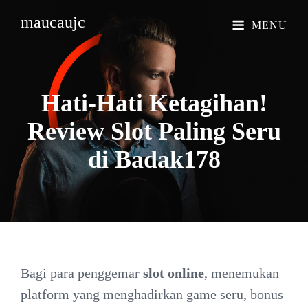
maucaujc
MENU
Hati-Hati Ketagihan!
Review Slot Paling Seru
di
Badak178
Bagi para penggemar
slot online
, menemukan
platform yang menghadirkan game seru, bonus