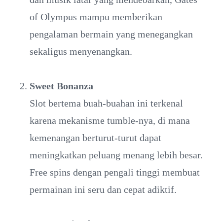
of Olympus mampu memberikan
pengalaman bermain yang menegangkan
sekaligus menyenangkan.
Sweet Bonanza
Slot bertema buah-buahan ini terkenal
karena mekanisme tumble-nya, di mana
kemenangan berturut-turut dapat
meningkatkan peluang menang lebih besar.
Free spins dengan pengali tinggi membuat
permainan ini seru dan cepat adiktif.