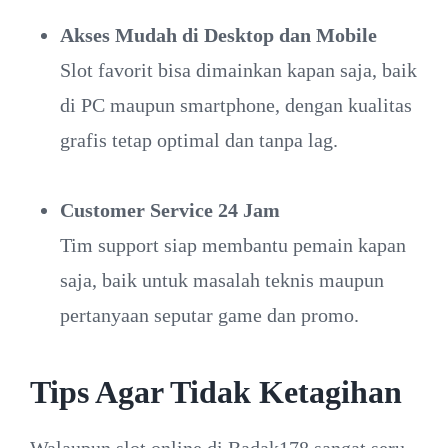
Akses Mudah di Desktop dan Mobile
Slot favorit bisa dimainkan kapan saja, baik
di PC maupun smartphone, dengan kualitas
grafis tetap optimal dan tanpa lag.
Customer Service 24 Jam
Tim support siap membantu pemain kapan
saja, baik untuk masalah teknis maupun
pertanyaan seputar game dan promo.
Tips Agar Tidak Ketagihan
Walaupun slot online di Badak178 sangat seru,