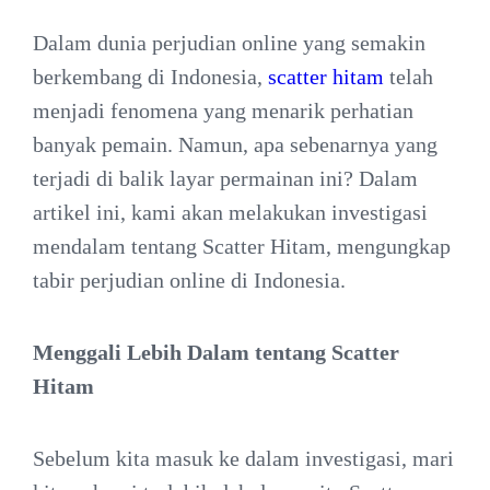
Dalam dunia perjudian online yang semakin
berkembang di Indonesia,
scatter hitam
telah
menjadi fenomena yang menarik perhatian
banyak pemain. Namun, apa sebenarnya yang
terjadi di balik layar permainan ini? Dalam
artikel ini, kami akan melakukan investigasi
mendalam tentang Scatter Hitam, mengungkap
tabir perjudian online di Indonesia.
Menggali Lebih Dalam tentang Scatter
Hitam
Sebelum kita masuk ke dalam investigasi, mari