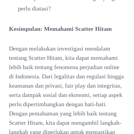
perlu diatasi?
Kesimpulan: Memahami Scatter Hitam
Dengan melakukan investigasi mendalam
tentang Scatter Hitam, kita dapat memahami
lebih baik tentang fenomena perjudian online
di Indonesia. Dari legalitas dan regulasi hingga
keamanan dan privasi, fair play dan integritas,
serta dampak sosial dan ekonomi, setiap aspek
perlu dipertimbangkan dengan hati-hati.
Dengan pemahaman yang lebih baik tentang
Scatter Hitam, kita dapat mengambil langkah-
langkah yang diperlukan untuk memastikan