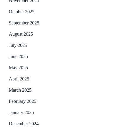
November 2025
October 2025
September 2025
August 2025
July 2025
June 2025
May 2025
April 2025
March 2025
February 2025
January 2025
December 2024