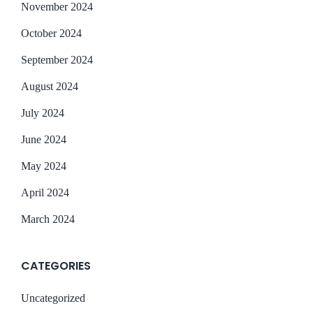
November 2024
October 2024
September 2024
August 2024
July 2024
June 2024
May 2024
April 2024
March 2024
CATEGORIES
Uncategorized