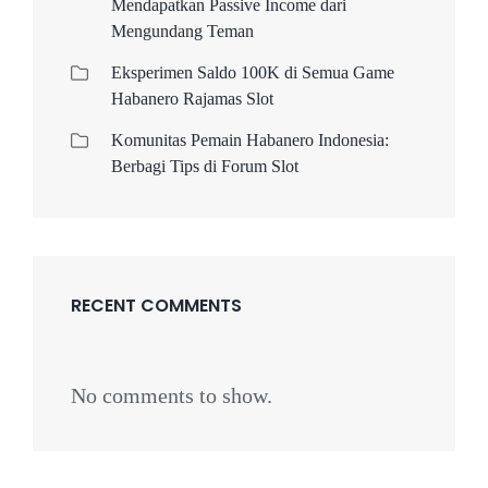
Mendapatkan Passive Income dari
Mengundang Teman
Eksperimen Saldo 100K di Semua Game
Habanero Rajamas Slot
Komunitas Pemain Habanero Indonesia:
Berbagi Tips di Forum Slot
RECENT COMMENTS
No comments to show.