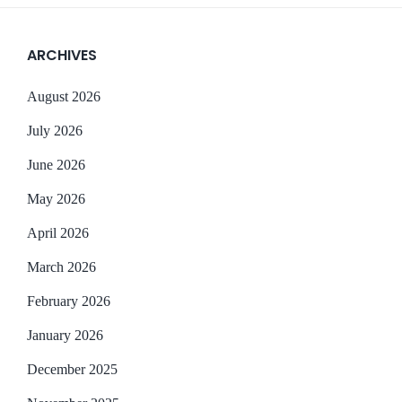
ARCHIVES
August 2026
July 2026
June 2026
May 2026
April 2026
March 2026
February 2026
January 2026
December 2025