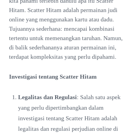
kita pahami terlebih dahulu apa itu Scatter
Hitam. Scatter Hitam adalah permainan judi
online yang menggunakan kartu atau dadu.
Tujuannya sederhana: mencapai kombinasi
tertentu untuk memenangkan taruhan. Namun,
di balik sederhananya aturan permainan ini,
terdapat kompleksitas yang perlu dipahami.
Investigasi tentang Scatter Hitam
Legalitas dan Regulasi
: Salah satu aspek
yang perlu dipertimbangkan dalam
investigasi tentang Scatter Hitam adalah
legalitas dan regulasi perjudian online di