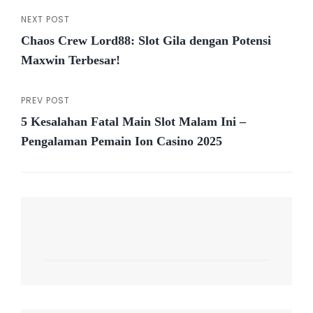
NEXT POST
Post
Next
Chaos Crew Lord88: Slot Gila dengan Potensi
Post
navigation
Maxwin Terbesar!
PREV POST
Previous
5 Kesalahan Fatal Main Slot Malam Ini –
Post
Pengalaman Pemain Ion Casino 2025