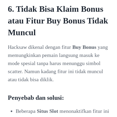
6. Tidak Bisa Klaim Bonus
atau Fitur Buy Bonus Tidak
Muncul
Hacksaw dikenal dengan fitur
Buy Bonus
yang
memungkinkan pemain langsung masuk ke
mode spesial tanpa harus menunggu simbol
scatter. Namun kadang fitur ini tidak muncul
atau tidak bisa diklik.
Penyebab dan solusi:
Beberapa
Situs Slot
menonaktifkan fitur ini