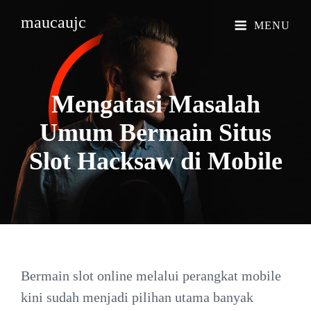
maucaujc
MENU
Mengatasi Masalah
Umum Bermain Situs
Slot Hacksaw di
Mobile
Bermain slot online melalui perangkat mobile
kini sudah menjadi pilihan utama banyak