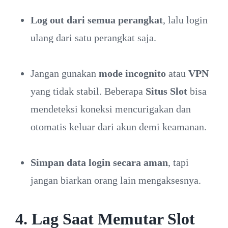
Log out dari semua perangkat
, lalu login
ulang dari satu perangkat saja.
Jangan gunakan
mode incognito
atau
VPN
yang tidak stabil. Beberapa
Situs Slot
bisa
mendeteksi koneksi mencurigakan dan
otomatis keluar dari akun demi keamanan.
Simpan data login secara aman
, tapi
jangan biarkan orang lain mengaksesnya.
4. Lag Saat Memutar Slot