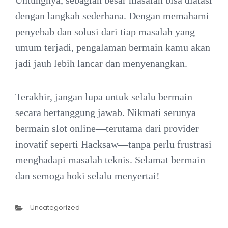
Untungnya, sebagian besar masalah bisa diatasi
dengan langkah sederhana. Dengan memahami
penyebab dan solusi dari tiap masalah yang
umum terjadi, pengalaman bermain kamu akan
jadi jauh lebih lancar dan menyenangkan.
Terakhir, jangan lupa untuk selalu bermain
secara bertanggung jawab. Nikmati serunya
bermain slot online—terutama dari provider
inovatif seperti Hacksaw—tanpa perlu frustrasi
menghadapi masalah teknis. Selamat bermain
dan semoga hoki selalu menyertai!
Categories
Uncategorized