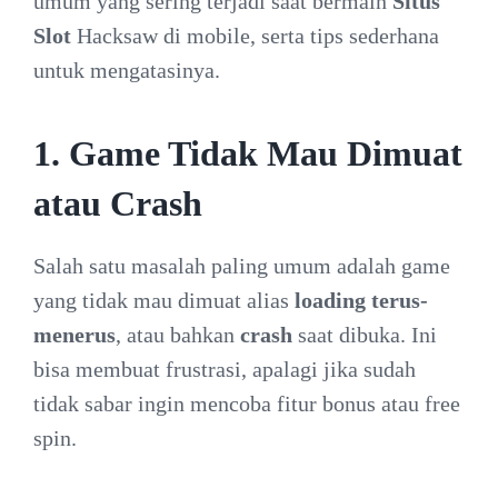
umum yang sering terjadi saat bermain
Situs
Slot
Hacksaw di mobile, serta tips sederhana
untuk mengatasinya.
1. Game Tidak Mau Dimuat
atau Crash
Salah satu masalah paling umum adalah game
yang tidak mau dimuat alias
loading terus-
menerus
, atau bahkan
crash
saat dibuka. Ini
bisa membuat frustrasi, apalagi jika sudah
tidak sabar ingin mencoba fitur bonus atau free
spin.