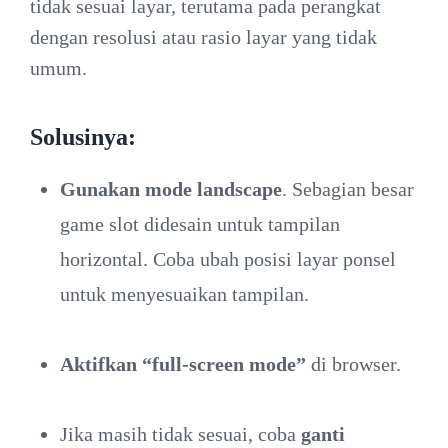
tidak sesuai layar, terutama pada perangkat
dengan resolusi atau rasio layar yang tidak
umum.
Solusinya:
Gunakan mode landscape
. Sebagian besar
game slot didesain untuk tampilan
horizontal. Coba ubah posisi layar ponsel
untuk menyesuaikan tampilan.
Aktifkan “full-screen mode”
di browser.
Jika masih tidak sesuai, coba
ganti