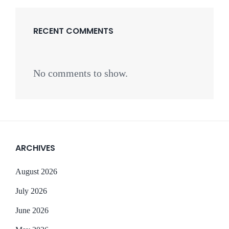
RECENT COMMENTS
No comments to show.
ARCHIVES
August 2026
July 2026
June 2026