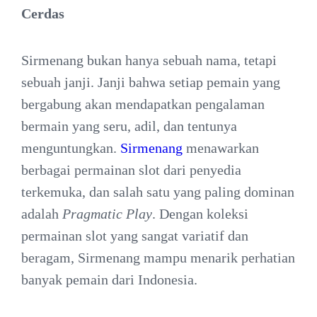
Cerdas
Sirmenang bukan hanya sebuah nama, tetapi
sebuah janji. Janji bahwa setiap pemain yang
bergabung akan mendapatkan pengalaman
bermain yang seru, adil, dan tentunya
menguntungkan.
Sirmenang
menawarkan
berbagai permainan slot dari penyedia
terkemuka, dan salah satu yang paling dominan
adalah
Pragmatic Play
. Dengan koleksi
permainan slot yang sangat variatif dan
beragam, Sirmenang mampu menarik perhatian
banyak pemain dari Indonesia.