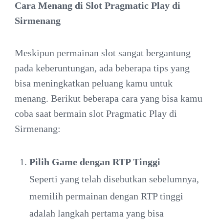
Cara Menang di Slot Pragmatic Play di
Sirmenang
Meskipun permainan slot sangat bergantung
pada keberuntungan, ada beberapa tips yang
bisa meningkatkan peluang kamu untuk
menang. Berikut beberapa cara yang bisa kamu
coba saat bermain slot Pragmatic Play di
Sirmenang:
Pilih Game dengan RTP Tinggi
Seperti yang telah disebutkan sebelumnya,
memilih permainan dengan RTP tinggi
adalah langkah pertama yang bisa