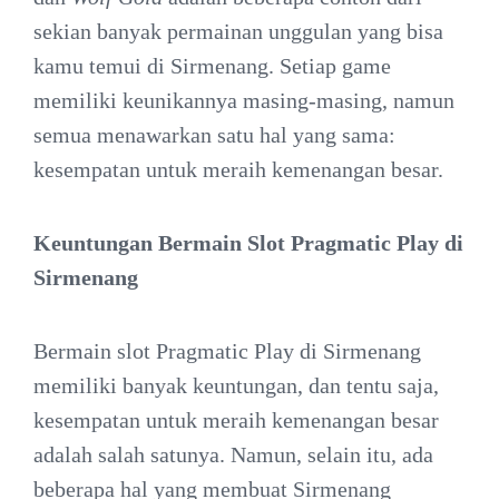
sekian banyak permainan unggulan yang bisa
kamu temui di Sirmenang. Setiap game
memiliki keunikannya masing-masing, namun
semua menawarkan satu hal yang sama:
kesempatan untuk meraih kemenangan besar.
Keuntungan Bermain Slot Pragmatic Play di
Sirmenang
Bermain slot Pragmatic Play di Sirmenang
memiliki banyak keuntungan, dan tentu saja,
kesempatan untuk meraih kemenangan besar
adalah salah satunya. Namun, selain itu, ada
beberapa hal yang membuat Sirmenang