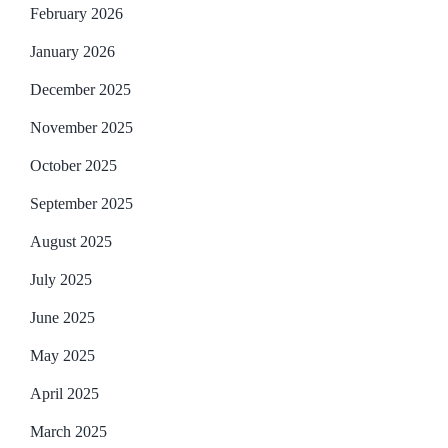
February 2026
January 2026
December 2025
November 2025
October 2025
September 2025
August 2025
July 2025
June 2025
May 2025
April 2025
March 2025