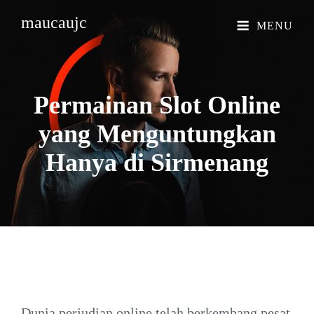
maucaujc
MENU
Permainan Slot Online
yang Menguntungkan
Hanya di
Sirmenang
Dunia perjudian online telah berkembang pesat