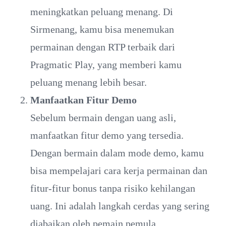
meningkatkan peluang menang. Di
Sirmenang, kamu bisa menemukan
permainan dengan RTP terbaik dari
Pragmatic Play, yang memberi kamu
peluang menang lebih besar.
Manfaatkan Fitur Demo
Sebelum bermain dengan uang asli,
manfaatkan fitur demo yang tersedia.
Dengan bermain dalam mode demo, kamu
bisa mempelajari cara kerja permainan dan
fitur-fitur bonus tanpa risiko kehilangan
uang. Ini adalah langkah cerdas yang sering
diabaikan oleh pemain pemula.