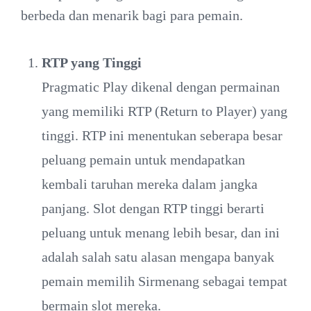
berbeda dan menarik bagi para pemain.
RTP yang Tinggi
Pragmatic Play dikenal dengan permainan
yang memiliki RTP (Return to Player) yang
tinggi. RTP ini menentukan seberapa besar
peluang pemain untuk mendapatkan
kembali taruhan mereka dalam jangka
panjang. Slot dengan RTP tinggi berarti
peluang untuk menang lebih besar, dan ini
adalah salah satu alasan mengapa banyak
pemain memilih Sirmenang sebagai tempat
bermain slot mereka.