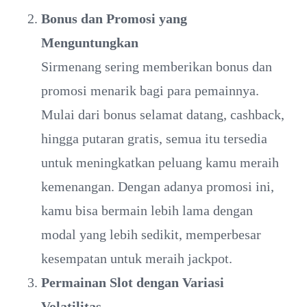
Bonus dan Promosi yang
Menguntungkan
Sirmenang sering memberikan bonus dan
promosi menarik bagi para pemainnya.
Mulai dari bonus selamat datang, cashback,
hingga putaran gratis, semua itu tersedia
untuk meningkatkan peluang kamu meraih
kemenangan. Dengan adanya promosi ini,
kamu bisa bermain lebih lama dengan
modal yang lebih sedikit, memperbesar
kesempatan untuk meraih jackpot.
Permainan Slot dengan Variasi
Volatilitas