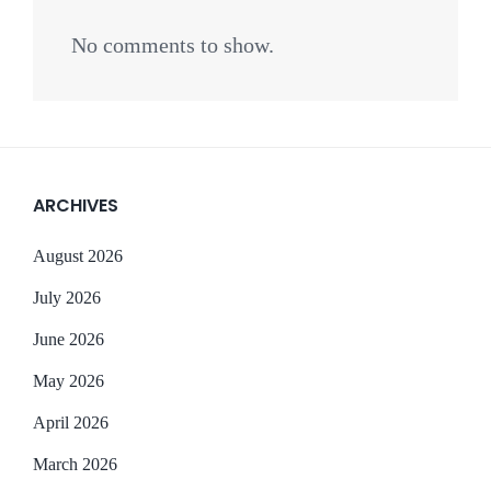
No comments to show.
ARCHIVES
August 2026
July 2026
June 2026
May 2026
April 2026
March 2026