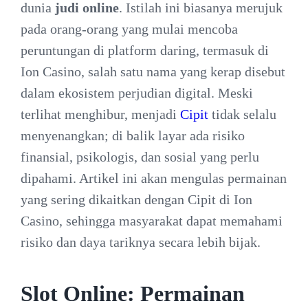
dunia
judi online
. Istilah ini biasanya merujuk
pada orang-orang yang mulai mencoba
peruntungan di platform daring, termasuk di
Ion Casino, salah satu nama yang kerap disebut
dalam ekosistem perjudian digital. Meski
terlihat menghibur, menjadi
Cipit
tidak selalu
menyenangkan; di balik layar ada risiko
finansial, psikologis, dan sosial yang perlu
dipahami. Artikel ini akan mengulas permainan
yang sering dikaitkan dengan Cipit di Ion
Casino, sehingga masyarakat dapat memahami
risiko dan daya tariknya secara lebih bijak.
Slot Online: Permainan