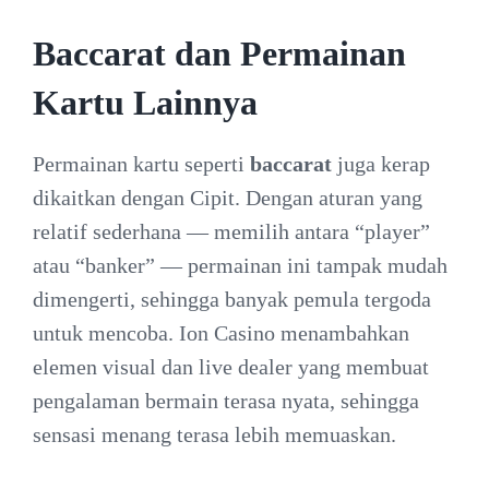
Baccarat dan Permainan
Kartu Lainnya
Permainan kartu seperti
baccarat
juga kerap
dikaitkan dengan Cipit. Dengan aturan yang
relatif sederhana — memilih antara “player”
atau “banker” — permainan ini tampak mudah
dimengerti, sehingga banyak pemula tergoda
untuk mencoba. Ion Casino menambahkan
elemen visual dan live dealer yang membuat
pengalaman bermain terasa nyata, sehingga
sensasi menang terasa lebih memuaskan.