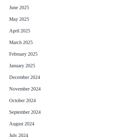
June 2025
May 2025
April 2025
March 2025
February 2025
January 2025
December 2024
November 2024
October 2024
September 2024
August 2024
July 2024