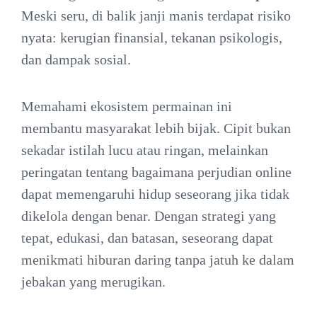
Meski seru, di balik janji manis terdapat risiko
nyata: kerugian finansial, tekanan psikologis,
dan dampak sosial.
Memahami ekosistem permainan ini
membantu masyarakat lebih bijak. Cipit bukan
sekadar istilah lucu atau ringan, melainkan
peringatan tentang bagaimana perjudian online
dapat memengaruhi hidup seseorang jika tidak
dikelola dengan benar. Dengan strategi yang
tepat, edukasi, dan batasan, seseorang dapat
menikmati hiburan daring tanpa jatuh ke dalam
jebakan yang merugikan.