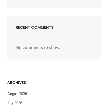
RECENT COMMENTS
No comments to show.
ARCHIVES
August 2026
July 2026