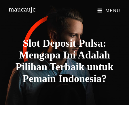
maucaujc
MENU
Slot Deposit Pulsa:
Mengapa Ini Adalah
Pilihan Terbaik untuk
Pemain
Indonesia?