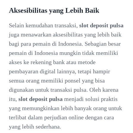
Aksesibilitas yang Lebih Baik
Selain kemudahan transaksi,
slot deposit pulsa
juga menawarkan aksesibilitas yang lebih baik
bagi para pemain di Indonesia. Sebagian besar
pemain di Indonesia mungkin tidak memiliki
akses ke rekening bank atau metode
pembayaran digital lainnya, tetapi hampir
semua orang memiliki ponsel yang bisa
digunakan untuk transaksi pulsa. Oleh karena
itu,
slot deposit pulsa
menjadi solusi praktis
yang memungkinkan lebih banyak orang untuk
terlibat dalam perjudian online dengan cara
yang lebih sederhana.