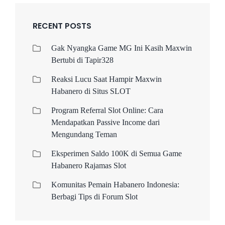
RECENT POSTS
Gak Nyangka Game MG Ini Kasih Maxwin
Bertubi di Tapir328
Reaksi Lucu Saat Hampir Maxwin
Habanero di Situs SLOT
Program Referral Slot Online: Cara
Mendapatkan Passive Income dari
Mengundang Teman
Eksperimen Saldo 100K di Semua Game
Habanero Rajamas Slot
Komunitas Pemain Habanero Indonesia:
Berbagi Tips di Forum Slot