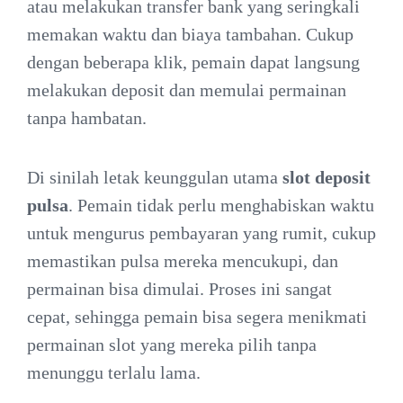
atau melakukan transfer bank yang seringkali
memakan waktu dan biaya tambahan. Cukup
dengan beberapa klik, pemain dapat langsung
melakukan deposit dan memulai permainan
tanpa hambatan.
Di sinilah letak keunggulan utama
slot deposit
pulsa
. Pemain tidak perlu menghabiskan waktu
untuk mengurus pembayaran yang rumit, cukup
memastikan pulsa mereka mencukupi, dan
permainan bisa dimulai. Proses ini sangat
cepat, sehingga pemain bisa segera menikmati
permainan slot yang mereka pilih tanpa
menunggu terlalu lama.