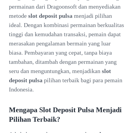
permainan dari Dragoonsoft dan menyediakan
metode
slot deposit pulsa
menjadi pilihan
ideal. Dengan kombinasi permainan berkualitas
tinggi dan kemudahan transaksi, pemain dapat
merasakan pengalaman bermain yang luar
biasa. Pembayaran yang cepat, tanpa biaya
tambahan, ditambah dengan permainan yang
seru dan menguntungkan, menjadikan
slot
deposit pulsa
pilihan terbaik bagi para pemain
Indonesia.
Mengapa Slot Deposit Pulsa Menjadi
Pilihan Terbaik?