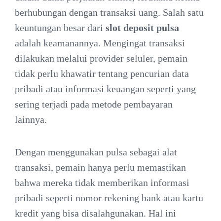
berhubungan dengan transaksi uang. Salah satu
keuntungan besar dari
slot deposit pulsa
adalah keamanannya. Mengingat transaksi
dilakukan melalui provider seluler, pemain
tidak perlu khawatir tentang pencurian data
pribadi atau informasi keuangan seperti yang
sering terjadi pada metode pembayaran
lainnya.
Dengan menggunakan pulsa sebagai alat
transaksi, pemain hanya perlu memastikan
bahwa mereka tidak memberikan informasi
pribadi seperti nomor rekening bank atau kartu
kredit yang bisa disalahgunakan. Hal ini