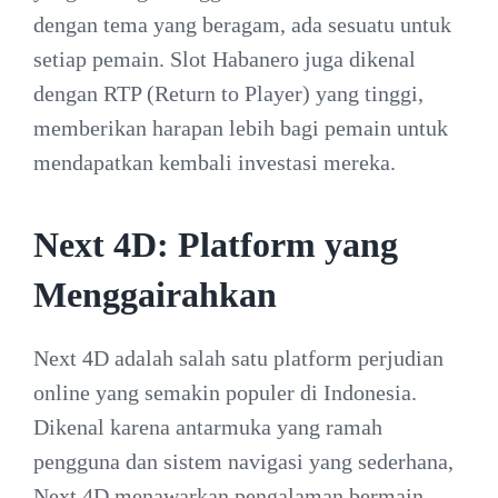
dengan tema yang beragam, ada sesuatu untuk
setiap pemain. Slot Habanero juga dikenal
dengan RTP (Return to Player) yang tinggi,
memberikan harapan lebih bagi pemain untuk
mendapatkan kembali investasi mereka.
Next 4D: Platform yang
Menggairahkan
Next 4D adalah salah satu platform perjudian
online yang semakin populer di Indonesia.
Dikenal karena antarmuka yang ramah
pengguna dan sistem navigasi yang sederhana,
Next 4D menawarkan pengalaman bermain