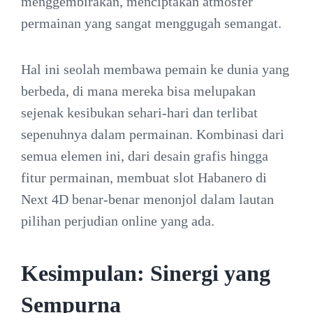
menggembirakan, menciptakan atmosfer
permainan yang sangat menggugah semangat.
Hal ini seolah membawa pemain ke dunia yang
berbeda, di mana mereka bisa melupakan
sejenak kesibukan sehari-hari dan terlibat
sepenuhnya dalam permainan. Kombinasi dari
semua elemen ini, dari desain grafis hingga
fitur permainan, membuat slot Habanero di
Next 4D benar-benar menonjol dalam lautan
pilihan perjudian online yang ada.
Kesimpulan: Sinergi yang
Sempurna