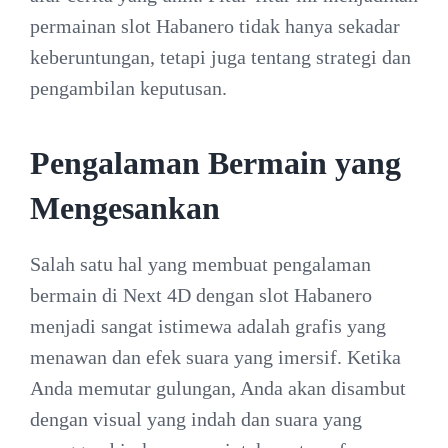
permainan slot Habanero tidak hanya sekadar
keberuntungan, tetapi juga tentang strategi dan
pengambilan keputusan.
Pengalaman Bermain yang
Mengesankan
Salah satu hal yang membuat pengalaman
bermain di Next 4D dengan slot Habanero
menjadi sangat istimewa adalah grafis yang
menawan dan efek suara yang imersif. Ketika
Anda memutar gulungan, Anda akan disambut
dengan visual yang indah dan suara yang