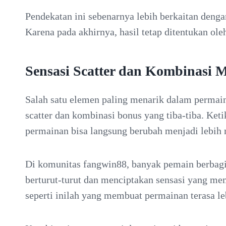
Pendekatan ini sebenarnya lebih berkaitan denga
Karena pada akhirnya, hasil tetap ditentukan ole
Sensasi Scatter dan Kombinasi 
Salah satu elemen paling menarik dalam permai
scatter dan kombinasi bonus yang tiba-tiba. Ket
permainan bisa langsung berubah menjadi lebi
Di komunitas fangwin88, banyak pemain berbagi
berturut-turut dan menciptakan sensasi yang me
seperti inilah yang membuat permainan terasa le