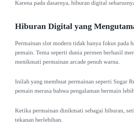
Karena pada dasarnya, hiburan digital seharusny
Hiburan Digital yang Menguta
Permainan slot modern tidak hanya fokus pada ha
pemain. Tema seperti dunia permen berhasil m
menikmati permainan arcade penuh warna.
Inilah yang membuat permainan seperti Sugar R
pemain merasa bahwa pengalaman bermain lebih p
Ketika permainan dinikmati sebagai hiburan, set
tekanan berlebihan.