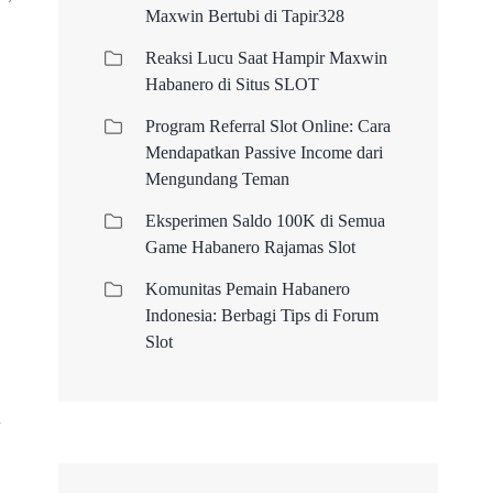
Maxwin Bertubi di Tapir328
Reaksi Lucu Saat Hampir Maxwin
Habanero di Situs SLOT
Program Referral Slot Online: Cara
Mendapatkan Passive Income dari
Mengundang Teman
Eksperimen Saldo 100K di Semua
Game Habanero Rajamas Slot
Komunitas Pemain Habanero
Indonesia: Berbagi Tips di Forum
Slot
n