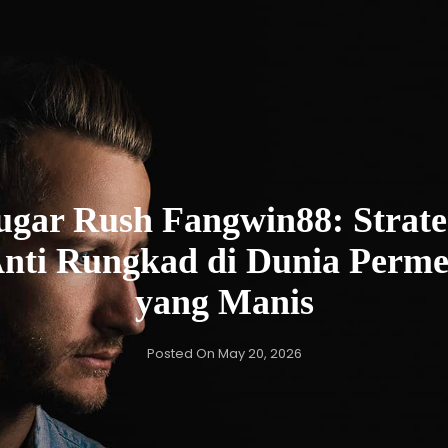
ugar Rush Fangwin88: Strate
nti Rungkad di Dunia Perm
yang
Manis
Posted On
May 20, 2026