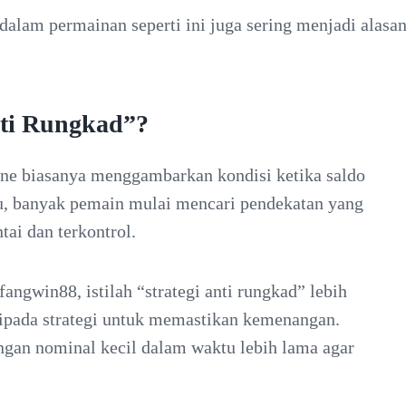
 dalam permainan seperti ini juga sering menjadi alasa
ti Rungkad”?
ine biasanya menggambarkan kondisi ketika saldo
tu, banyak pemain mulai mencari pendekatan yang
ai dan terkontrol.
angwin88, istilah “strategi anti rungkad” lebih
ipada strategi untuk memastikan kemenangan.
gan nominal kecil dalam waktu lebih lama agar