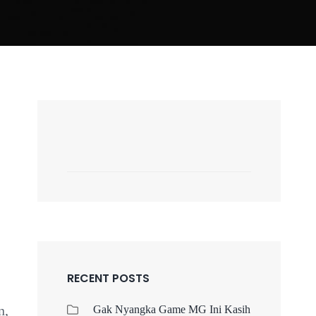
RECENT POSTS
n,
Gak Nyangka Game MG Ini Kasih