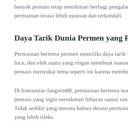
banyak pemain tetap menikmati berbagi pengalam
permainan terasa lebih nyaman dan terkendali.
Daya Tarik Dunia Permen yang
Permainan bertema permen memiliki daya tarik v
lucu, dan efek suara yang ringan membuat suasa
pemain menyukai tema seperti ini karena member
Di komunitas fangwin88, permainan bertema man
pemain yang ingin menikmati hiburan santai samb
Tidak sedikit yang merasa bahwa desain permai
yang lebih rileks.