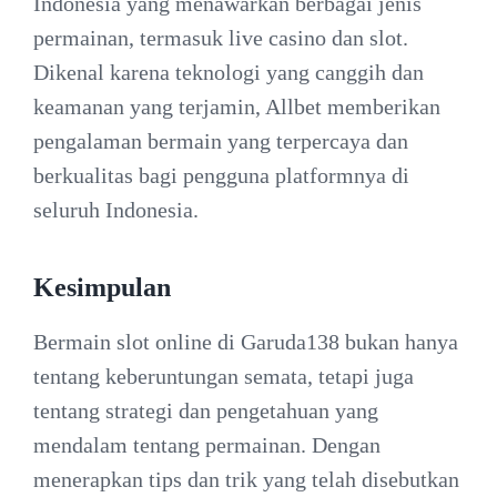
Indonesia yang menawarkan berbagai jenis
permainan, termasuk live casino dan slot.
Dikenal karena teknologi yang canggih dan
keamanan yang terjamin, Allbet memberikan
pengalaman bermain yang terpercaya dan
berkualitas bagi pengguna platformnya di
seluruh Indonesia.
Kesimpulan
Bermain slot online di Garuda138 bukan hanya
tentang keberuntungan semata, tetapi juga
tentang strategi dan pengetahuan yang
mendalam tentang permainan. Dengan
menerapkan tips dan trik yang telah disebutkan