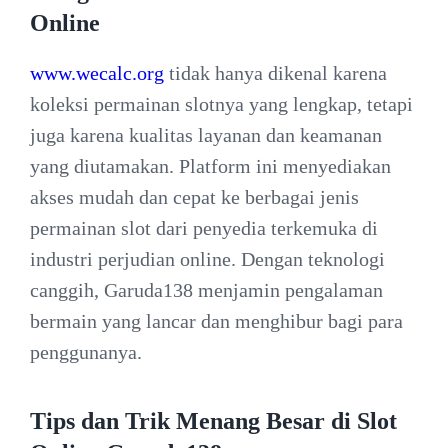
Online
www.wecalc.org
tidak hanya dikenal karena
koleksi permainan slotnya yang lengkap, tetapi
juga karena kualitas layanan dan keamanan
yang diutamakan. Platform ini menyediakan
akses mudah dan cepat ke berbagai jenis
permainan slot dari penyedia terkemuka di
industri perjudian online. Dengan teknologi
canggih, Garuda138 menjamin pengalaman
bermain yang lancar dan menghibur bagi para
penggunanya.
Tips dan Trik Menang Besar di Slot