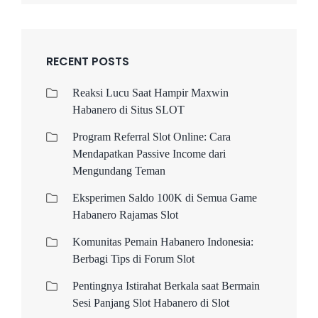
RECENT POSTS
Reaksi Lucu Saat Hampir Maxwin
Habanero di Situs SLOT
Program Referral Slot Online: Cara
Mendapatkan Passive Income dari
Mengundang Teman
Eksperimen Saldo 100K di Semua Game
Habanero Rajamas Slot
Komunitas Pemain Habanero Indonesia:
Berbagi Tips di Forum Slot
Pentingnya Istirahat Berkala saat Bermain
Sesi Panjang Slot Habanero di Slot