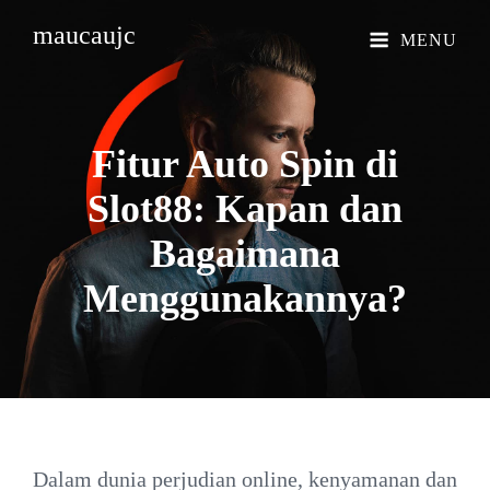
maucaujc
MENU
Fitur Auto Spin di
Slot88: Kapan dan
Bagaimana
Menggunakannya?
Dalam dunia perjudian online, kenyamanan dan