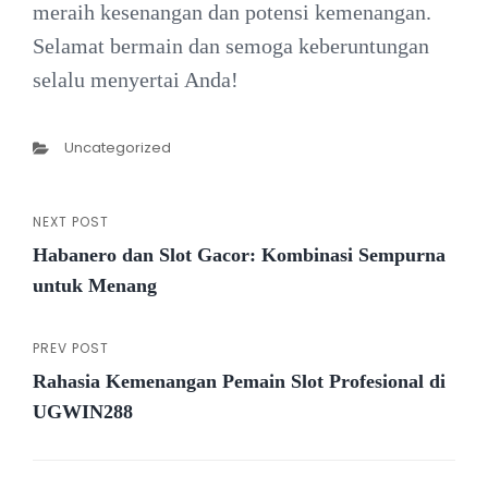
meraih kesenangan dan potensi kemenangan.
Selamat bermain dan semoga keberuntungan
selalu menyertai Anda!
Categories
Uncategorized
NEXT POST
Post
Next
Habanero dan Slot Gacor: Kombinasi Sempurna
Post
navigation
untuk Menang
PREV POST
Previous
Rahasia Kemenangan Pemain Slot Profesional di
Post
UGWIN288