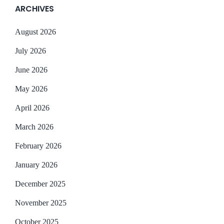
ARCHIVES
August 2026
July 2026
June 2026
May 2026
April 2026
March 2026
February 2026
January 2026
December 2025
November 2025
October 2025