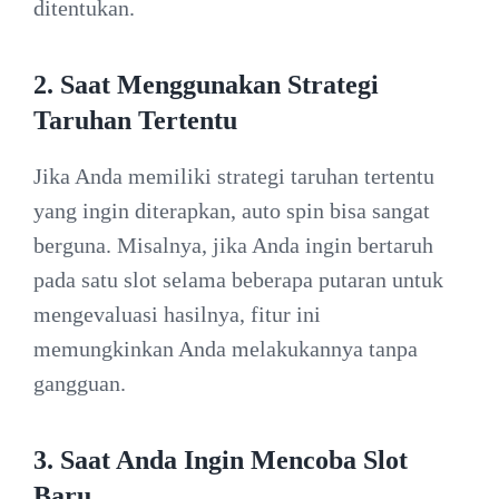
ditentukan.
2. Saat Menggunakan Strategi
Taruhan Tertentu
Jika Anda memiliki strategi taruhan tertentu
yang ingin diterapkan, auto spin bisa sangat
berguna. Misalnya, jika Anda ingin bertaruh
pada satu slot selama beberapa putaran untuk
mengevaluasi hasilnya, fitur ini
memungkinkan Anda melakukannya tanpa
gangguan.
3. Saat Anda Ingin Mencoba Slot
Baru