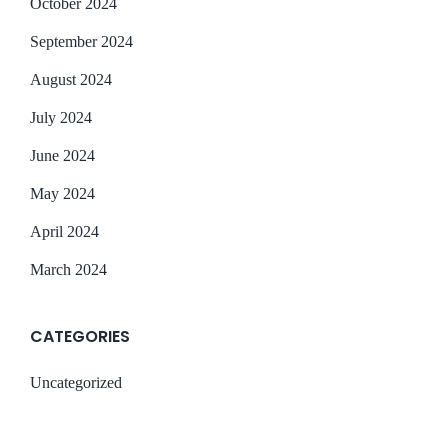
October 2024
September 2024
August 2024
July 2024
June 2024
May 2024
April 2024
March 2024
CATEGORIES
Uncategorized