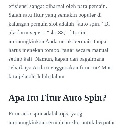
efisiensi sangat dihargai oleh para pemain.
Salah satu fitur yang semakin populer di
kalangan pemain slot adalah “auto spin.” Di
platform seperti “slot88,” fitur ini
memungkinkan Anda untuk bermain tanpa
harus menekan tombol putar secara manual
setiap kali. Namun, kapan dan bagaimana
sebaiknya Anda menggunakan fitur ini? Mari
kita jelajahi lebih dalam.
Apa Itu Fitur Auto Spin?
Fitur auto spin adalah opsi yang
memungkinkan permainan slot untuk berputar