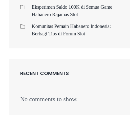
Eksperimen Saldo 100K di Semua Game
Habanero Rajamas Slot
Komunitas Pemain Habanero Indonesia:
Berbagi Tips di Forum Slot
RECENT COMMENTS
No comments to show.