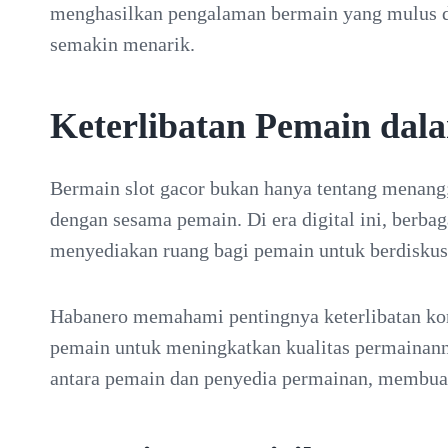
menghasilkan pengalaman bermain yang mulus da
semakin menarik.
Keterlibatan Pemain dal
Bermain slot gacor bukan hanya tentang menang;
dengan sesama pemain. Di era digital ini, berba
menyediakan ruang bagi pemain untuk berdiskusi, 
Habanero memahami pentingnya keterlibatan kom
pemain untuk meningkatkan kualitas permainann
antara pemain dan penyedia permainan, membuat 