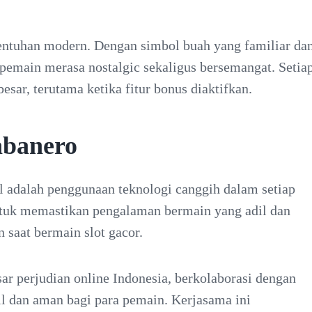
entuhan modern. Dengan simbol buah yang familiar da
 pemain merasa nostalgic sekaligus bersemangat. Setia
ar, terutama ketika fitur bonus diaktifkan.
abanero
 adalah penggunaan teknologi canggih dalam setiap
ntuk memastikan pengalaman bermain yang adil dan
saat bermain slot gacor.
ar perjudian online Indonesia, berkolaborasi dengan
l dan aman bagi para pemain. Kerjasama ini