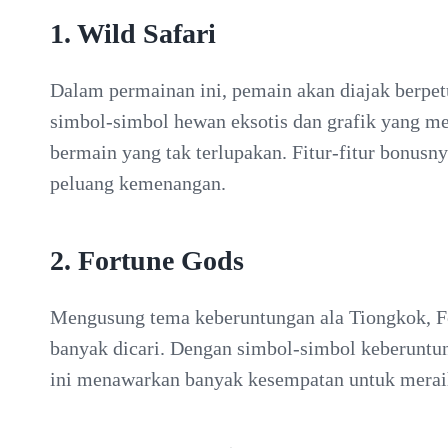
1.
Wild Safari
Dalam permainan ini, pemain akan diajak berpe
simbol-simbol hewan eksotis dan grafik yang 
bermain yang tak terlupakan. Fitur-fitur bonusn
peluang kemenangan.
2.
Fortune Gods
Mengusung tema keberuntungan ala Tiongkok, For
banyak dicari. Dengan simbol-simbol keberuntu
ini menawarkan banyak kesempatan untuk merai