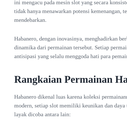
ini mengacu pada mesin slot yang secara konsi
tidak hanya menawarkan potensi kemenangan, t
mendebarkan.
Habanero, dengan inovasinya, menghadirkan be
dinamika dari permainan tersebut. Setiap perm
antisipasi yang selalu menggoda hati para pemai
Rangkaian Permainan H
Habanero dikenal luas karena koleksi permainan
modern, setiap slot memiliki keunikan dan daya 
layak dicoba antara lain: