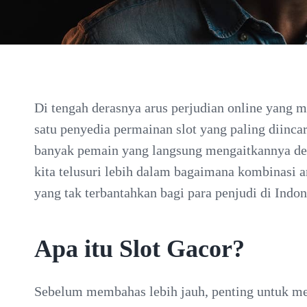
Di tengah derasnya arus perjudian online yang
satu penyedia permainan slot yang paling diincar
banyak pemain yang langsung mengaitkannya de
kita telusuri lebih dalam bagaimana kombinasi 
yang tak terbantahkan bagi para penjudi di Indon
Apa itu Slot Gacor?
Sebelum membahas lebih jauh, penting untuk me