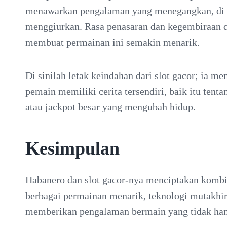
menawarkan pengalaman yang menegangkan, di ma
menggiurkan. Rasa penasaran dan kegembiraan 
membuat permainan ini semakin menarik.
Di sinilah letak keindahan dari slot gacor; ia 
pemain memiliki cerita tersendiri, baik itu te
atau jackpot besar yang mengubah hidup.
Kesimpulan
Habanero dan slot gacor-nya menciptakan kombi
berbagai permainan menarik, teknologi mutakhir
memberikan pengalaman bermain yang tidak han